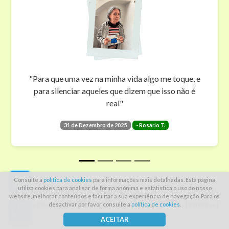
"Para que uma vez na minha vida algo me toque, e
para silenciar aqueles que dizem que isso não é
real"
30 de Novembro de 2025
31 de Setembro de 2025
- Vanessa N.
- Tânia B.
31 de Dezembro de 2025
- Rosario T.
31 de Outubro de 2025
- Cristina C.
Consulte a
política de cookies
para informações mais detalhadas. Esta página
utiliza cookies para analisar de forma anónima e estatistica o uso do nosso
Passatempo patrocinado por Data Sourcing Limited
website, melhorar conteúdos e facilitar a sua experiência de navegação. Para os
|
|
|
|
desactivar por favor consulte a
política de cookies
.
Termos e Condições
Política de Privacidade
Política de Cookies
Parceiros
Regulamento do Passatempo
ACEITAR