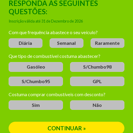
RESPONDA ÀS SEGUINTES
QUESTÕES:
Inscrição válida até 31 de Dezembro de
2026
Com que frequência abastece o seu veículo?
Diária
Semanal
Raramente
Que tipo de combustível costuma abastecer?
Gasóleo
S/Chumbo98
S/Chumbo95
GPL
Costuma comprar combustíveis com desconto?
Sim
Não
CONTINUAR »